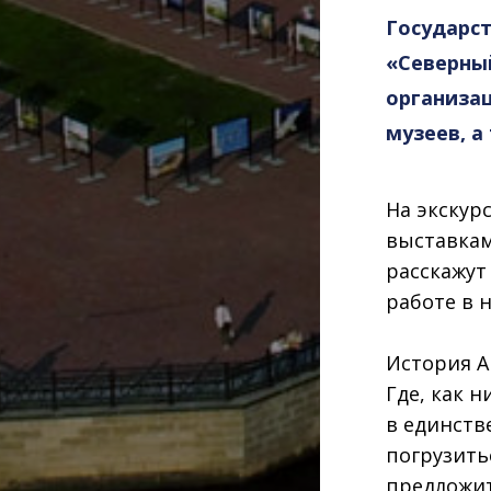
Государс
«Северны
организа
музеев, а
На экскур
выставкам
расскажут
работе в 
История А
Где, как н
в
единств
погрузить
предложит