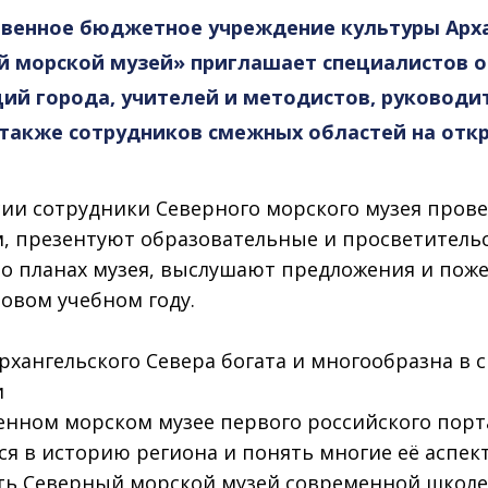
твенное бюджетное учреждение культуры Арх
й морской музей» приглашает специалистов 
ций города, учителей и методистов, руковод
 также сотрудников смежных областей на отк
сии сотрудники Северного морского музея прове
, презентуют образовательные и просветитель
 о планах музея, выслушают предложения и пож
новом учебном году.
рхангельского Севера богата и многообразна в 
и
енном морском музее первого российского порт
ся в историю региона и понять многие её аспек
ь Северный морской музей современной школе