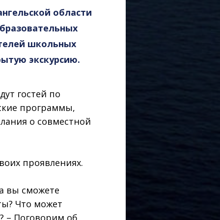
ангельской области
образовательных
ителей школьных
рытую экскурсию.
дут гостей по
ские программы,
елания о совместной
своих проявлениях.
а вы сможете
ты? Что может
? – Поговорим об