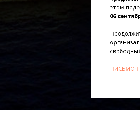
этом подр
06 сентяб
Продолжит
организато
свободны
ПИСЬМО-