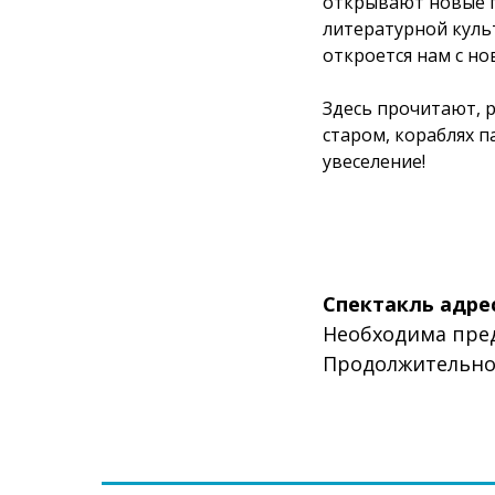
открывают новые г
литературной культ
откроется нам с но
Здесь прочитают, р
старом, кораблях п
увеселение!
Спектакль адре
Необходима пред
Продолжительнос