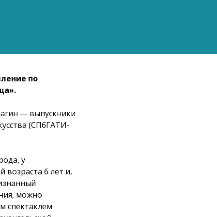
вление по
ща».
магин — выпускники
кусства (СПбГАТИ-
рода, у
 возраста 6 лет и,
ризнанный
ния, можно
им спектаклем