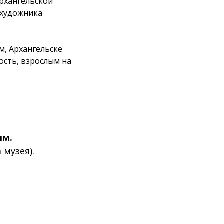
рхангельской
 художника
м, Архангельске
ость, взрослым на
ым.
 музея).