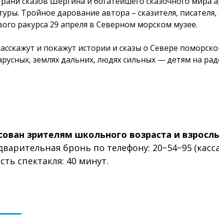
рани сказов Шергина и богатейшего сказочного мира а
уры. Тройное дарование автора – сказителя, писателя,
вого ракурса 29 апреля в Северном морском музее.
асскажут и покажут истории и сказы о Севере поморско
арусных, землях дальних, людях сильных — детям на рад
сован зрителям школьного возраста и взросл
варительная бронь по телефону: 20−54−95 (касса
ть спектакля: 40 минут.