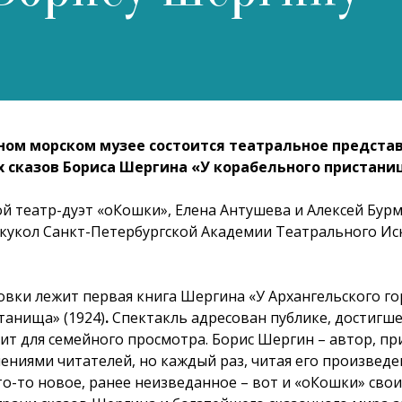
рном морском музее состоится театральное предста
 сказов Бориса Шергина «У корабельного пристани
ой театр-дуэт «оКошки», Елена Антушева и Алексей Бур
 кукол Санкт-Петербургской Академии Театрального Ис
вки лежит первая книга Шергина «У Архангельского го
танища» (1924)
.
Спектакль адресован публике, достигшей
дит для семейного просмотра. Борис Шергин – автор, п
ениями читателей, но каждый раз, читая его произведе
то-то новое, ранее неизведанное – вот и «оКошки» сво