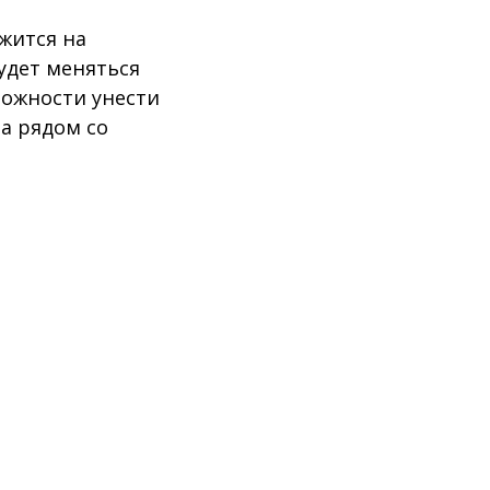
жится на
удет меняться
можности унести
ва рядом со