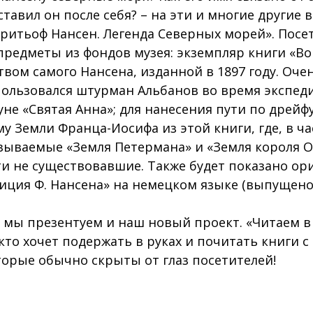
тавил он после себя? – на эти и многие другие
Фритьоф Нансен. Легенда Северных морей». Посе
предметы из фондов музея: экземпляр книги «Во
твом самого Нансена, изданной в 1897 году. Оче
ользовался штурман Альбанов во время экспед
уне «Святая Анна»; для нанесения пути по дрей
му Земли Франца-Иосифа из этой книги, где, в ч
зываемые «Земля Петермана» и «Земля короля О
и не существовавшие. Также будет показано ор
иция Ф. Нансена» на немецком языке (выпущено д
 мы презентуем и наш новый проект. «Читаем в 
 кто хочет подержать в руках и почитать книги 
торые обычно скрыты от глаз посетителей!