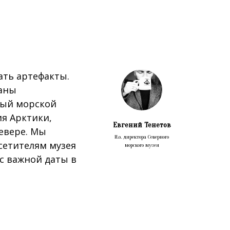
ать артефакты.
ваны
ный морской
я Арктики,
Евгений Тенетов
евере. Мы
И.о. директора Северного
сетителям музея
морского музея
с важной даты в