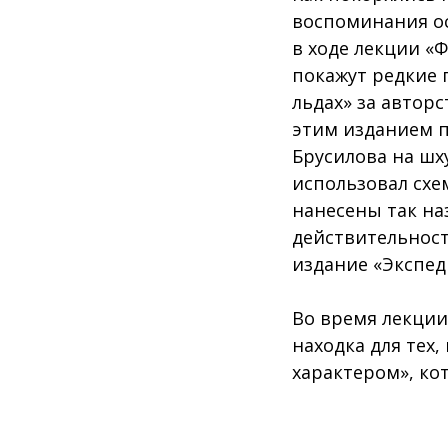
воспоминания ос
в ходе лекции «
покажут редкие 
льдах» за авторс
этим изданием п
Брусилова на шх
использовал схе
нанесены так на
действительност
издание «Экспед
Во время лекции
находка для тех,
характером», ко