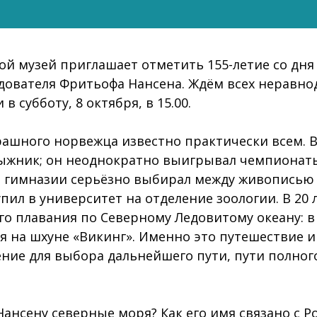
й музей приглашает отметить 155-летие со дня
дователя Фритьофа Нансена. Ждём всех неравн
в субботу, 8 октября, в 15.00.
рашного норвежца известно практически всем. 
ыжник; он неоднократно выигрывал чемпионат
 гимназии серьёзно выбирал между живописью и
пил в университет на отделение зоологии. В 20 
о плавания по Северному Ледовитому океану: в
я на шхуне «Викинг». Именно это путешествие и
ие для выбора дальнейшего пути, пути полног
!
Нансену северные моря? Как его имя связано с Р