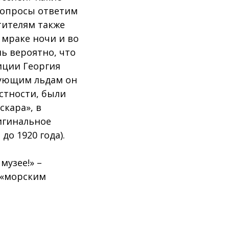
 вопросы ответим
тителям также
 мраке ночи и во
нь вероятно, что
иции Георгия
фующим льдам он
астности, были
скара», в
игинальное
о 1920 года).
музее!» –
с «морским