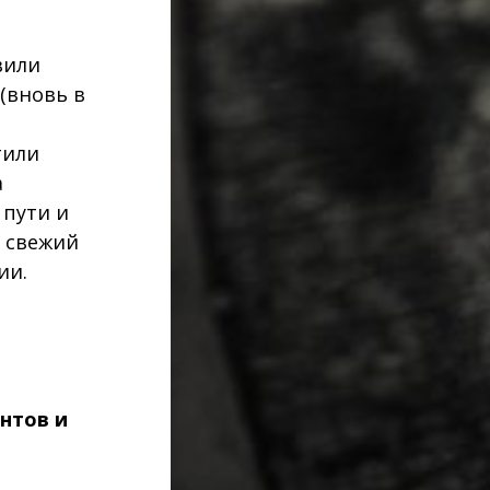
вили
(вновь в
тили
а
 пути и
м свежий
ии.
ентов и