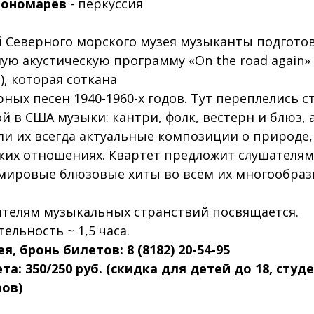
Пономарёв
- перкуссия
й Северного морского музея музыканты подгото
ую акустическую программу «On the road again» 
.), которая соткана
рных песен 1940-1960-х годов. Тут переплелись с
й в США музыки: кантри, фолк, вестерн и блюз, 
и их всегда актуальные композиции о природе,
ких отношениях. Квартет предложит слушателя
 мировые блюзовые хиты во всём их многообраз
телям музыкальных странствий посвящается.
ельность ~ 1,5 часа.
я, бронь билетов: 8 (8182) 20-54-95
та: 350/250 руб. (скидка для детей до 18, студ
ов)