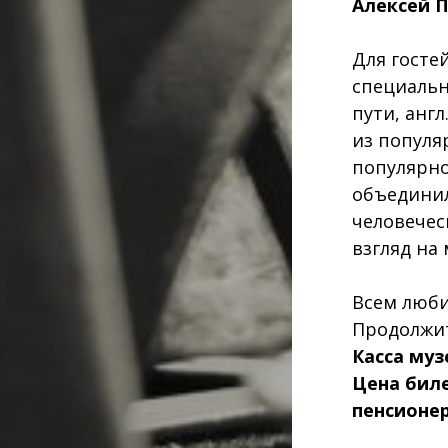
Алексей 
Для госте
cпециальн
пути, англ
из популя
популярно
объединил
человечес
взгляд на
Всем люби
Продолжит
Касса музе
Цена биле
пенсионер