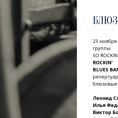
БЛЮЗ
23 ноября
группы
SO ROCKIN
ROCKIN'
BLUES BA
репертуар
блюзовые 
Леонид С
Илья Фед
Виктор Б