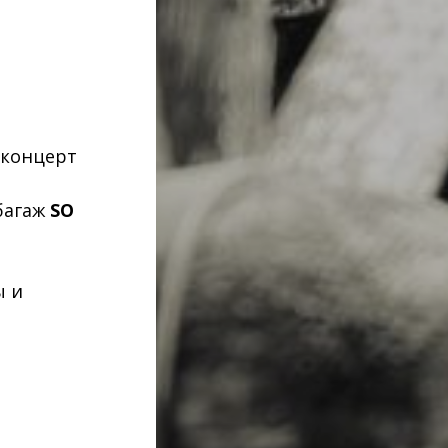
 концерт
багаж
SO
ы и