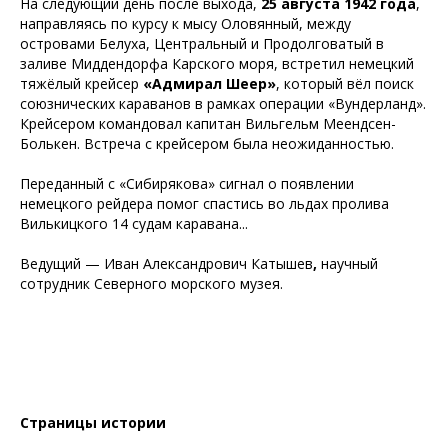
На следующий день после выхода,
25 августа 1942 года
,
направляясь по курсу к мысу Оловянный, между
островами Белуха, Центральный и Продолговатый в
заливе Миддендорфа Карского моря, встретил немецкий
тяжёлый крейсер
«Адмирал Шеер»
, который вёл поиск
союзнических караванов в рамках операции «Вундерланд».
Крейсером командовал капитан Вильгельм Меендсен-
Болькен. Встреча с крейсером была неожиданностью.
Переданный с «Сибирякова» сигнал о появлении
немецкого рейдера помог спастись во льдах пролива
Вилькицкого 14 судам каравана...
Ведущий — Иван Александрович Катышев
,
научный
сотрудник Северного морского музея.
Страницы истории