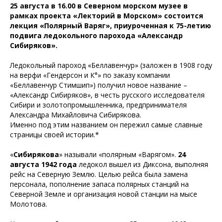
25 августа в 16.00 в Северном морском музее в
рамках проекта «Лекторий в Морском» состоится
лекция
«
Полярный
Варяг»,
приуроченная к 75-летию
подвига ледокольного парохода «Александр
Сибиряков».
Ледокольный пароход «Беллавенчур» (заложен в 1908 году
на верфи «Гендерсон и К°» по заказу компании
«Беллавенчур Стимшип») получил новое название –
«Александр Сибиряков», в честь русского исследователя
Сибири и золотопромышленника, предпринимателя
Александра Михайловича Сибирякова.
Именно под этим названием он пережил самые славные
страницы своей истории.*
«
Сибирякова
» называли «полярным «Варягом».
24
августа 1942 года
ледокол вышел из Диксона, выполняя
рейс на Северную Землю. Целью рейса была замена
персонала, пополнение запаса полярных станций на
Северной Земле и организация новой станции на мысе
Молотова.