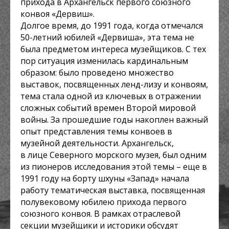
прихода в Архангельск первого союзного
конвоя «Дервиш».
Долгое время, до 1991 года, когда отмечался
50-летний юбилей «Дервиша», эта тема не
была предметом интереса музейщиков. С тех
пор ситуация изменилась кардинальным
образом: было проведено множество
выставок, посвященных ленд-лизу и конвоям,
тема стала одной из ключевых в отражении
сложных событий времен Второй мировой
войны. За прошедшие годы накоплен важный
опыт представления темы конвоев в
музейной деятельности. Архангельск,
в лице Северного морского музея, был одним
из пионеров исследования этой темы – еще в
1991 году на борту шхуны «Запад» начала
работу тематическая выставка, посвященная
полувековому юбилею прихода первого
союзного конвоя. В рамках отраслевой
секции музейщики и историки обсудят