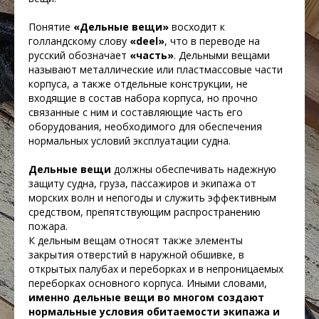
Понятие
«
Дельные
вещи
»
восходит к
голландскому слову
«deel»
, что в переводе на
русский обозначает
«часть»
. Дельными вещами
называют металлические или пластмассовые части
корпуса, а также от
дельные
конструкции, не
входящие в состав набора корпуса, но прочно
связанные с ним и составляющие часть его
оборудования, необходимого для обеспечения
нормальных условий эксплуатации судна.
Дельные
вещи
должны обеспечивать надежную
защиту судна, груза, пассажиров и экипажа от
морских волн и непогоды и служить эффективным
средством, препятствующим распространению
пожара.
К дельным вещам относят также элементы
закрытия отверстий в наружной обшивке, в
открытых палубах и переборках и в непроницаемых
переборках основного корпуса. Иными словами,
именно дельные вещи во многом создают
нормальные условия обитаемости экипажа и