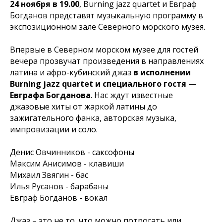
24 ноября в 19.00
, Burning jazz quartet и Евграф
Богданов представят музыкальную программу
в
экспозиционном зале Северного морского музея.
Впервые в Северном морском музее для гостей
вечера прозвучат произведения в направлениях
латина и афро-кубинский джаз
в исполнении
Burning jazz quartet
и специального гостя —
Евграфа Богданова
. Нас ждут известные
джазовые хиты от жаркой латины до
зажигательного фанка, авторская музыка,
импровизации и соло.
Денис Овчинников - саксофоны
Максим Анисимов - клавиши
Михаил Звягин - бас
Илья Русанов - барабаны
Евграф Богданов - вокал
Джаз – это не то, что можно потрогать или