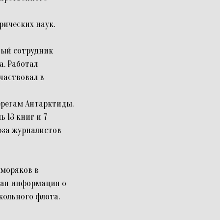
рических наук.
ный сотрудник
а. Работал
частвовал в
ерегам Антарктиды.
ь 13 книг и 7
юза журналистов
 моряков в
ская информация о
кольного флота.