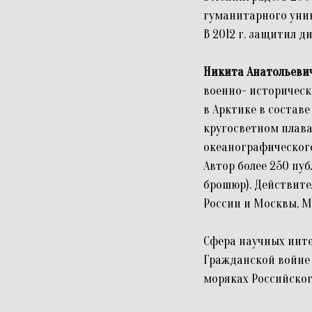
гуманитарного унив
В 2012 г. защитил 
Никита Анатольеви
военно- историческ
в Арктике в состав
кругосветном плава
океанографического
Автор более 250 пуб
брошюр). Действите
России и Москвы, М
Сфера научных интер
Гражданской войне (
моряках Российског