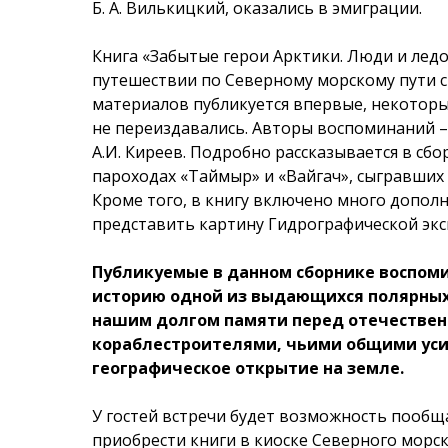
Б. А. Вилькицкий, оказались в эмиграции.
Книга «Забытые герои Арктики. Люди и лед
путешествии по Северному морскому пути с
материалов публикуется впервые, некоторые 
не переиздавались. Авторы воспоминаний – 
А.И. Киреев. Подробно рассказывается в сбо
пароходах «Таймыр» и «Вайгач», сыгравших
Кроме того, в книгу включено много допо
представить картину Гидрографической эк
Публикуемые в данном сборнике воспом
историю одной из выдающихся полярных
нашим долгом памяти перед отечествен
кораблестроителями, чьими общими уси
географическое открытие на земле.
У гостей встречи будет возможность пообща
приобрести книги в киоске Северного морс