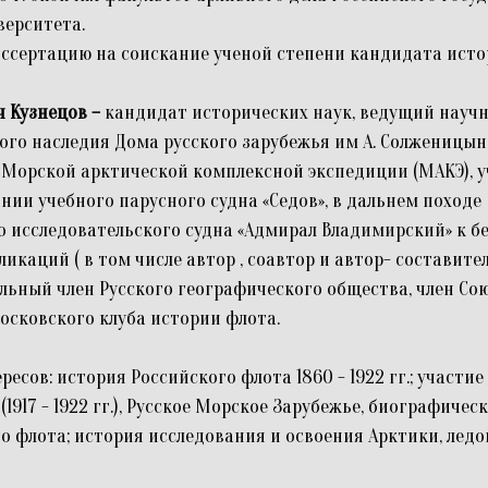
ерситета.
диссертацию на соискание ученой степени кандидата исто
ч Кузнецов
–
кандидат исторических наук, ведущий науч
ого наследия Дома русского зарубежья им А. Солженицын
е Морской арктической комплексной экспедиции (МАКЭ), у
нии учебного парусного судна «Седов», в дальнем походе
 исследовательского судна «Адмирал Владимирский» к б
ликаций ( в том числе автор , соавтор и автор- составител
льный член Русского географического общества, член Со
осковского клуба истории флота.
есов: история Российского флота 1860 - 1922 гг.; участие
1917 - 1922 гг.), Русское Морское Зарубежье, биографиче
о флота; история исследования и освоения Арктики, ледо