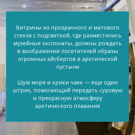
Витрины из прозрачного и матового
стекла с подсветкой, где разместились
музейные экспонаты, должны рождать
в воображении посетителей образы
огромных айсбергов в арктической
пустыне
Шум моря и крики чаек — еще один
штрих, помогающий передать суровую
и прекрасную атмосферу
арктического плавания